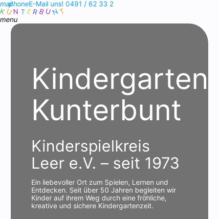
mail
phone
E-Mail uns!
0491 / 62 33 2
N
U
U
T
B
K
R
E
T
N
menu
Kindergarten
Kunterbunt
Kinderspielkreis
Leer e.V. – seit 1973
Ein liebevoller Ort zum Spielen, Lernen und
Entdecken. Seit über 50 Jahren begleiten wir
Kinder auf ihrem Weg durch eine fröhliche,
kreative und sichere Kindergartenzeit.